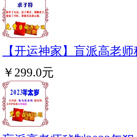
【开运神家】盲派高老师秘
￥299.0元