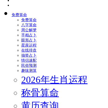
首页
免费算命
免费算命
八字算命
周公解梦
手相占卜
眼形占卜
星座运程
在线排盘
抽签占卜
情侣速配
民俗预测
趣味测算
2026年生肖运程
称骨算命
黄历查询