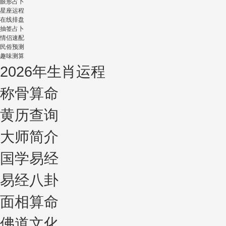
眼形占卜
星座运程
在线排盘
抽签占卜
情侣速配
民俗预测
趣味测算
2026年生肖运程
称骨算命
黄历查询
大师简介
国学易经
易经八卦
面相算命
佛道文化