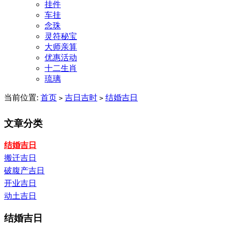
挂件
车挂
念珠
灵符秘宝
大师亲算
优惠活动
十二生肖
琉璃
当前位置:
首页
吉日吉时
结婚吉日
>
>
文章分类
结婚吉日
搬迁吉日
破腹产吉日
开业吉日
动土吉日
结婚吉日