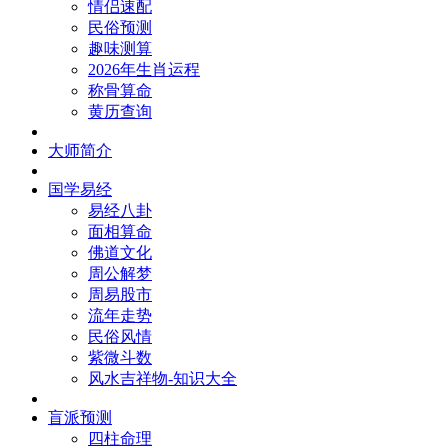
情侣速配
民俗预测
趣味测算
2026年生肖运程
称骨算命
黄历查询
大师简介
国学易经
易经八卦
面相算命
佛道文化
周公解梦
周易股市
流年走势
民俗风情
紫微斗数
风水吉祥物-知识大全
盲派预测
四柱命理