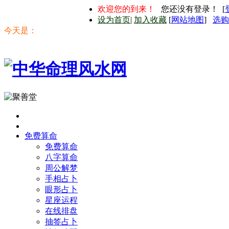
欢迎您的到来！
您还没有登录！ [
设为首页
|
加入收藏
[
网站地图
]
选购
今天是：
首页
免费算命
免费算命
八字算命
周公解梦
手相占卜
眼形占卜
星座运程
在线排盘
抽签占卜