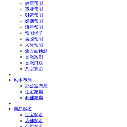
健康预测
事业预测
财运预测
婚姻预测
流年预测
预测求子
吉凶预测
人际预测
全方面预测
盲派案例
盲派口诀
八字算命
风水布局
办公室布局
住宅布局
商铺布局
周易起名
宝宝起名
店铺起名
公司起名