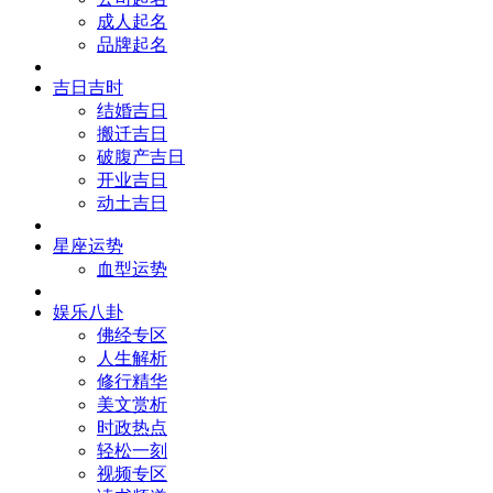
成人起名
品牌起名
吉日吉时
结婚吉日
搬迁吉日
破腹产吉日
开业吉日
动土吉日
星座运势
血型运势
娱乐八卦
佛经专区
人生解析
修行精华
美文赏析
时政热点
轻松一刻
视频专区