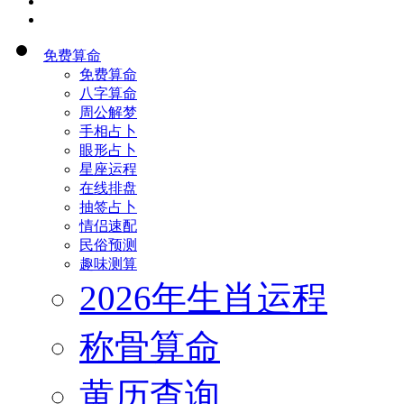
首页
免费算命
免费算命
八字算命
周公解梦
手相占卜
眼形占卜
星座运程
在线排盘
抽签占卜
情侣速配
民俗预测
趣味测算
2026年生肖运程
称骨算命
黄历查询