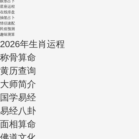
眼形占卜
星座运程
在线排盘
抽签占卜
情侣速配
民俗预测
趣味测算
2026年生肖运程
称骨算命
黄历查询
大师简介
国学易经
易经八卦
面相算命
佛道文化