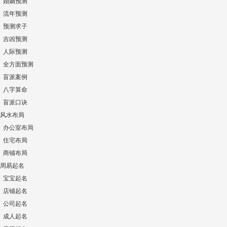
婚姻预测
流年预测
预测求子
吉凶预测
人际预测
全方面预测
盲派案例
八字算命
盲派口诀
风水布局
办公室布局
住宅布局
商铺布局
周易起名
宝宝起名
店铺起名
公司起名
成人起名