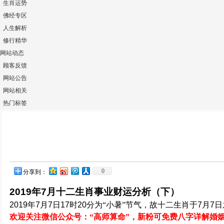
生肖运势
佛经专区
人生解析
修行精华
网站动态
顾客反馈
网站公告
网站相关
热门标签
0
分享到：
2019
年
7
月十二生肖事业财运分析（下）
2019
年
7
月
7
日
17
时
20
分为“小暑”节气，故十二生肖于
7
月
7
日
欢迎关注微信公众号：“高师算命”，新粉可免费八字详解婚