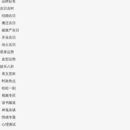
品牌起名
吉日吉时
结婚吉日
搬迁吉日
破腹产吉日
开业吉日
动土吉日
星座运势
血型运势
娱乐八卦
美文赏析
时政热点
轻松一刻
视频专区
读书频道
神鬼杂谈
情感专题
心理测试