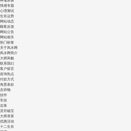
神鬼杂谈
情感专题
心理测试
生肖运势
网站动态
顾客反馈
网站公告
网站相关
热门标签
关于风水网
风水网简介
大师风貌
联系我们
客户留言
咨询热点
付款方式
免责条款
吉祥物
挂件
车挂
念珠
灵符秘宝
大师亲算
优惠活动
十二生肖